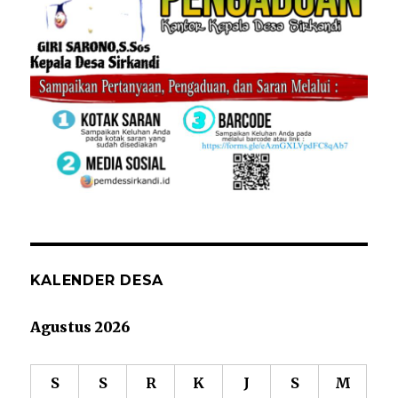
KALENDER DESA
Agustus 2026
S
S
R
K
J
S
M