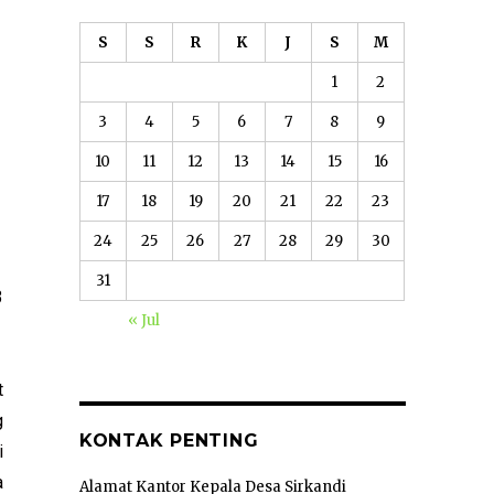
S
S
R
K
J
S
M
1
2
3
4
5
6
7
8
9
10
11
12
13
14
15
16
17
18
19
20
21
22
23
24
25
26
27
28
29
30
31
3
« Jul
t
g
KONTAK PENTING
i
a
Alamat Kantor Kepala Desa Sirkandi