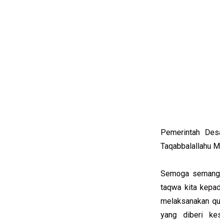
Pemerintah Des
Taqabbalallahu M
Semoga semangat
taqwa kita kepa
melaksanakan qur
yang diberi ke