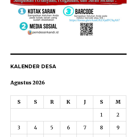
KALENDER DESA
Agustus 2026
S
S
R
K
J
S
M
1
2
3
4
5
6
7
8
9