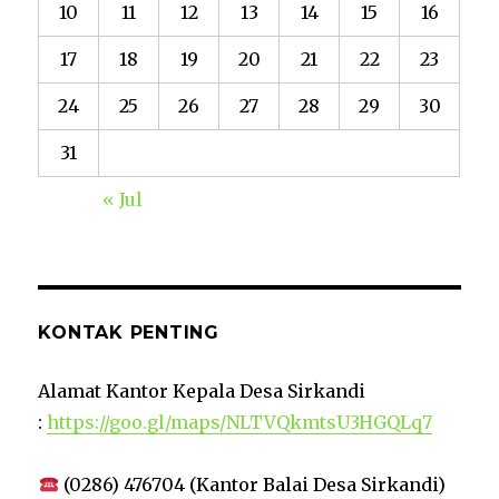
10
11
12
13
14
15
16
17
18
19
20
21
22
23
24
25
26
27
28
29
30
31
« Jul
KONTAK PENTING
Alamat Kantor Kepala Desa Sirkandi
:
https://goo.gl/maps/NLTVQkmtsU3HGQLq7
(0286) 476704 (Kantor Balai Desa Sirkandi)