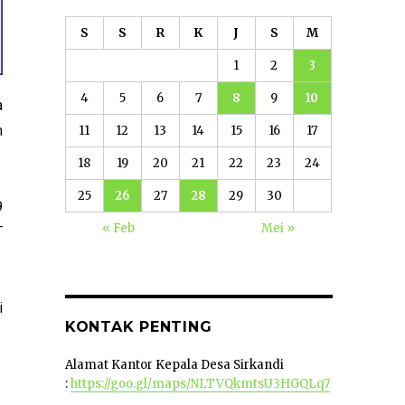
S
S
R
K
J
S
M
1
2
3
4
5
6
7
8
9
10
a
m
11
12
13
14
15
16
17
18
19
20
21
22
23
24
25
26
27
28
29
30
9
« Feb
Mei »
T
i
KONTAK PENTING
Alamat Kantor Kepala Desa Sirkandi
:
https://goo.gl/maps/NLTVQkmtsU3HGQLq7